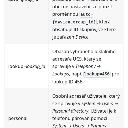
obecné nastavení lze použít
proměnnou
auto=
, která
{device.group_id}
obsahuje ID skupiny, ve které
je zařazen
Device
.
Obasah vybraného loklálního
adresáře UCS, který se
lookup=
lookup_id
spravuje v
Telephony →
Lookups
, např.
pro
lookup=456
lookup ID 456.
Osobní adresář uživatele, který
se spravuje v
System → Users →
Personal directory
. Uživatel je k
personal
telefonu párován pomocí
System → Users → Primary