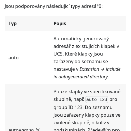
Jsou podporovány následující typy adresářů:
Typ
Popis
Automaticky generovaný
adresář z existujících klapek v
UCS. Které klapky jsou
auto
zařazeny do seznamu se
nastavuje v
Extension → include
in autogenerated directory
.
Pouze klapky ve specifikované
skupině, např.
pro
auto=123
group ID 123. Do seznamu
jsou zařazeny klapky pouze ve
zvolené skupině, nikoliv v
podskupinách. Především pro
auto=
group_id